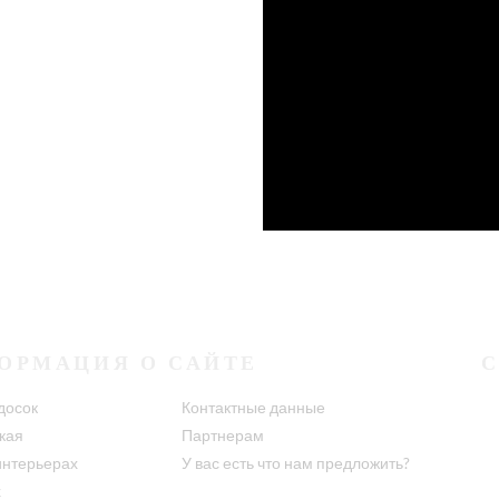
ОРМАЦИЯ О САЙТЕ
досок
Контактные данные
кая
Партнерам
интерьерах
У вас есть что нам предложить?
х