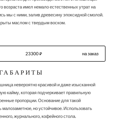
го возраста имел немало естественных утрат на
сь мы с ними, залив древесину эпоксидной смолой.
крыты маслом с твердым воском.
23300 ₽
на заказ
 ГАБАРИТЫ
шница невероятно красивой и даже изысканной
ную кайму, которая подчеркивает правильную
еренные пропорции. Основание для такой
малозаметное, но устойчивое. Использовать
нного, журнального, кофейного стола.