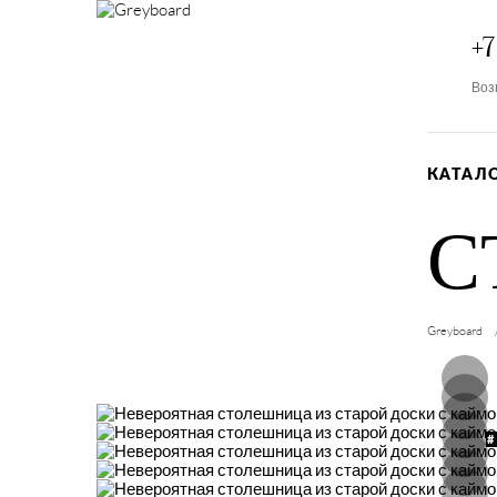
+7
Воз
КАТАЛ
С
Greyboard