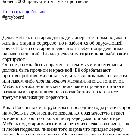
Более 2000 продукции мы уже произвели
Показать еще больше
#greyboard
Делая мебель из старых досок дизайнеры не только вдыхают
жизнь в старинное дерево, но и заботятся об окружающей
среде. Работа со старой древесиной требует определенных
навыков и знаний. Такую древесину
тщательно
выбирают и
сортируют.
Она не должна быть поражена насекомыми и плесенью, а
должна быть прочной и красивой. Её обрабатывают
противогрибковыми составами, а так же покрывают воском
или лаком либо
пропитывают
маслами, иногда тонируют.
Мебель из амбарной доски чрезвычайно прочна и стойка к
различным формам внешнего воздействия, но как и все
требует надлежащей обработки.
Как в России так и за рубежом в последние годы растет спрос
на мебель из состаренного дерева, которая зачастую играет
основополагающую роль в интерьере дома или квартиры.
Мебель под старину изготавливается из свежего сырья и, как
и любая подделка, лишена того шарма что придает дереву
время. Как состарить мебель? В первую очередь берут свежие