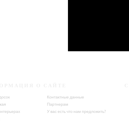
ОРМАЦИЯ О САЙТЕ
досок
Контактные данные
кая
Партнерам
интерьерах
У вас есть что нам предложить?
х