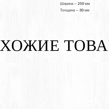
Ширина —
250
мм
Толщина —
30
мм
ХОЖИЕ ТОВ
.