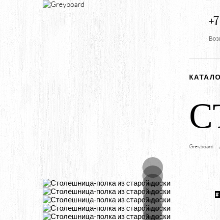
+7
Воз
КАТАЛ
С
Greyboard