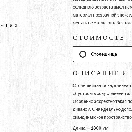
солидного возраста имел нем
материал прозрачной эпокси
менять не стали: он и без т
СЕТЯХ
СТОИМОСТЬ
Столешница
ОПИСАНИЕ И
Столешница-полка, длинная и
обустроить зону хранения ил
Особенно эффектно такая пол
диваном. Она идеально допол
скандинавское пространство
Длина —
00
мм
18