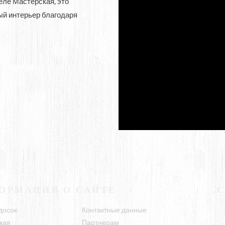
еле Мастерская, это
ый интерьер благодаря
ОРМАЦИЯ О САЙТЕ
досок
Контактные данные
кая
Партнерам