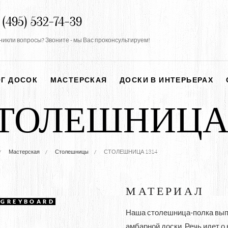
 (495) 532-74-39
никли вопросы? Звоните - мы Вас проконсультируем!
ОГ ДОСОК
МАСТЕРСКАЯ
ДОСКИ В ИНТЕРЬЕРАХ
ТОЛЕШНИЦА 
Мастерская
Столешницы
СТОЛЕШНИЦА 1314
МАТЕРИАЛ
#GREYBOARD
Наша столешница-полка вып
амбарной доски. Речь идет о