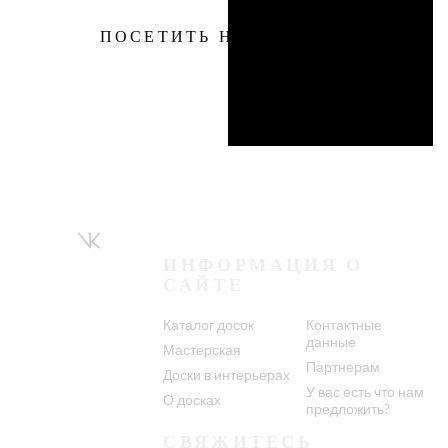
ПОСЕТИТЬ НАС
ИНФОРМАЦИЯ О
САЙТЕ
Каталог досок
Контактные
данные
Мастерская
Партнерам
Доски в интерьерах
У вас есть что нам
О досках
предложить?
СВЯЖИТЕСЬ