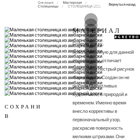
Greyboard
Мастерская
Вернуться назад
Столешницы
СТОЛЕШНИЦА 1021
МАТЕРИАЛ
#GREYB
Старую доску,
использованную для данной
столешницы, отличает
необычный пестрый рисунок
поверхности. Создан он не
руками талантливых
художников, а природой и
временем. Именно время
СОХРАНИ
внесло коррективы в
В
первоначальный узор,
раскрасив поверхность
мелкими штрихами. Они