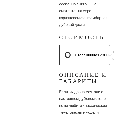
особенно выигрышно
смотрятся на серо-
коричневом фоне амбарной
дубовой доски.
СТОИМОСТЬ
н
Столешница
12300 ₽
з
ОПИСАНИЕ И
ГАБАРИТЫ
Если вы давно мечтали о
настоящем дубовом столе,
но не любите классические
тяжеловесные модели,