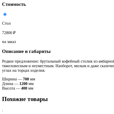
Стоимость
Стол
72800 ₽
на заказ
Описание и габариты
Редкое предложение: брутальный кофейный столик из амбарной
тяжеловесным и неуместным. Наоборот, милым и даже сказочны
углах на торцах изделия.
Ширина —
70
0
мм
Длина —
120
0
мм
Высота —
400
мм
Похожие товары
.