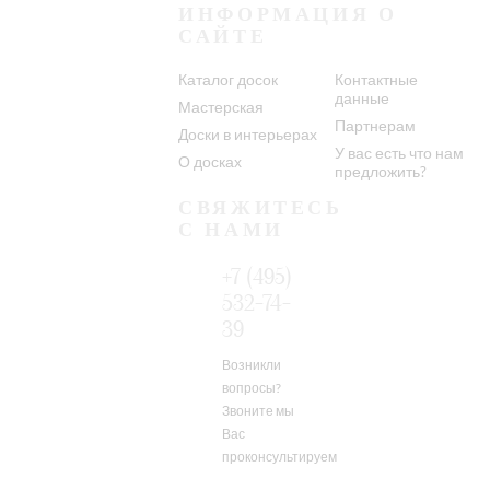
ИНФОРМАЦИЯ О
САЙТЕ
Каталог досок
Контактные
данные
Мастерская
Партнерам
Доски в интерьерах
У вас есть что нам
О досках
предложить?
СВЯЖИТЕСЬ
С НАМИ
+7 (495)
532-74-
39
Возникли
вопросы?
Звоните мы
Вас
проконсультируем