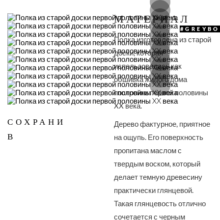
МАТЕРИАЛ
#GREYB
Полка изготовлена из старой
доски, которая
использовалась как
обшивка жилого дома
постройки первой половины
XX века.
СОХРАНИ
Дерево фактурное, приятное
В
на ощупь. Его поверхность
пропитана маслом с
твердым воском, который
делает темную древесину
практически глянцевой.
Такая глянцевость отлично
сочетается с черным