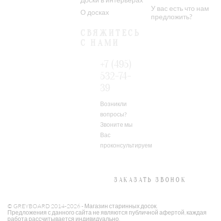
У вас есть что нам
О досках
предложить?
СВЯЖИТЕСЬ
С НАМИ
+7 (495)
532-74-
39
Возникли
вопросы?
Звоните мы
Вас
проконсультируем
ЗАКАЗАТЬ ЗВОНОК
© GREYBOARD 2014-2026
- Магазин старинных досок.
Предложения с данного сайта не являются публичной афертой, каждая
работа рассчитывается индивидуально.