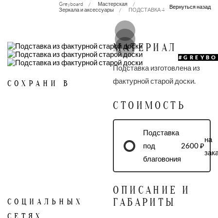
Greyboard
Мастерская
Вернуться назад
Зеркала и аксессуары
ПОДСТАВКА 4
МАТЕРИАЛ
#GREYB
Подставка изготовлена из
фактурной старой доски.
СОХРАНИ В
СТОИМОСТЬ
Подставка
на
под
2600 ₽
зак
благовония
ОПИСАНИЕ И
ГАБАРИТЫ
СОЦИАЛЬНЫХ
СЕТЯХ