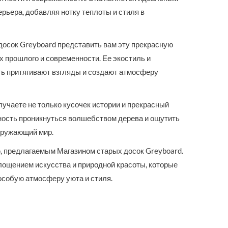
рьера, добавляя нотку теплоты и стиля в
досок Greyboard представить вам эту прекрасную
х прошлого и современности. Ее экостиль и
ь притягивают взгляды и создают атмосферу
лучаете не только кусочек истории и прекрасный
жность проникнуться волшебством дерева и ощутить
окружающий мир.
ю, предлагаемым Магазином старых досок Greyboard.
ощением искусства и природной красоты, которые
особую атмосферу уюта и стиля.