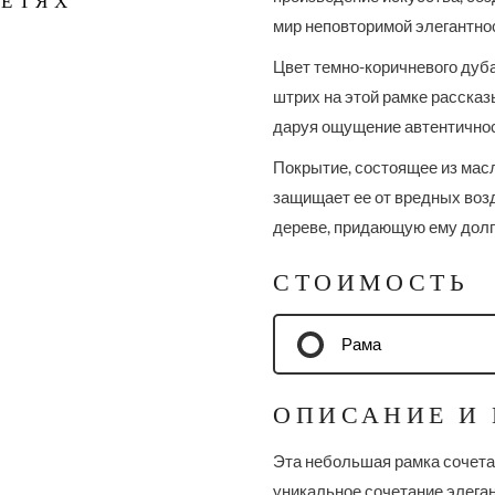
СЕТЯХ
мир неповторимой элегантнос
Цвет темно-коричневого дуба
штрих на этой рамке рассказ
даруя ощущение автентичнос
Покрытие, состоящее из масл
защищает ее от вредных воз
дереве, придающую ему долго
СТОИМОСТЬ
Рама
ОПИСАНИЕ И
Эта небольшая рамка сочетае
уникальное сочетание элега