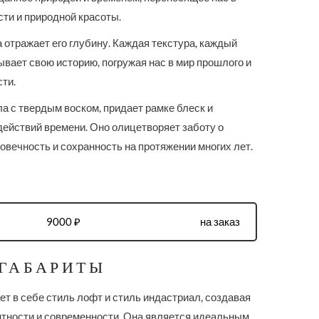
ти и природной красоты.
 отражает его глубину. Каждая текстура, каждый
ывает свою историю, погружая нас в мир прошлого и
ти.
а с твердым воском, придает рамке блеск и
действий времени. Оно олицетворяет заботу о
вечность и сохранность на протяжении многих лет.
9000 ₽
на заказ
 ГАБАРИТЫ
т в себе стиль лофт и стиль индастриал, создавая
нтности и современности. Она является идеальным