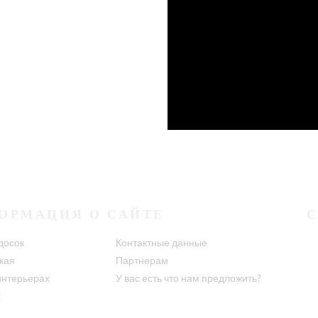
ОРМАЦИЯ О САЙТЕ
досок
Контактные данные
кая
Партнерам
интерьерах
У вас есть что нам предложить?
х